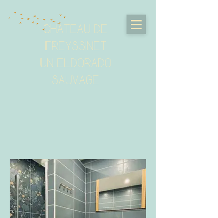
Chateau de
Freyssinet
Un eldorado
sauvage